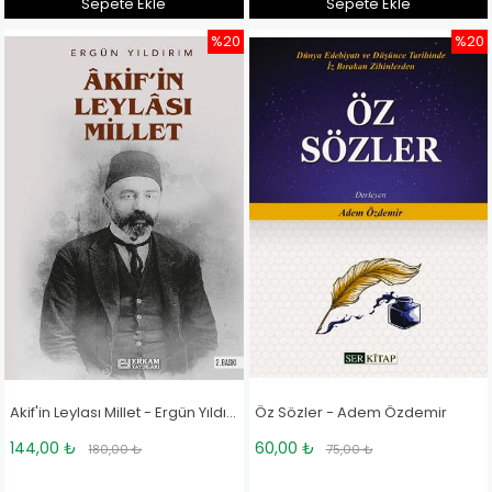
Sepete Ekle
Sepete Ekle
%20
%20
Akif'in Leylası Millet - Ergün Yıldırım
Öz Sözler - Adem Özdemir
144,00 ₺
60,00 ₺
180,00 ₺
75,00 ₺