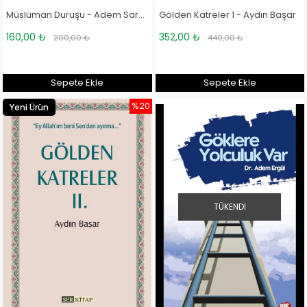
Gölden Katreler 1 - Aydın Başar
Müslüman Duruşu - Adem Saraç
352,00 ₺
160,00 ₺
440,00 ₺
200,00 ₺
Sepete Ekle
Sepete Ekle
%20
Yeni Ürün
TÜKENDI