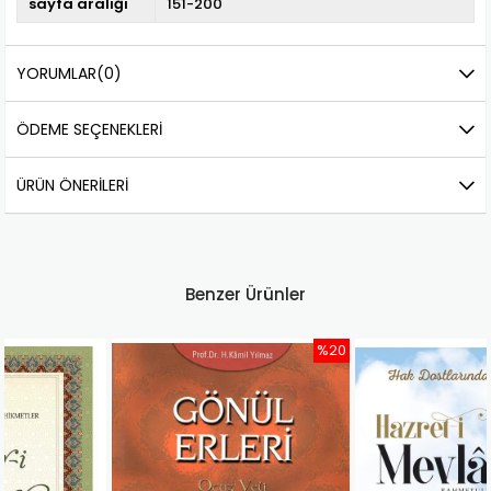
sayfa aralığı
151-200
YORUMLAR
(0)
ÖDEME SEÇENEKLERI
ÜRÜN ÖNERILERI
Benzer Ürünler
%20