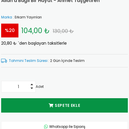
Allah'a Bağlı Bir Hayat - Ahmet Taşgetiren
Marka
:
Erkam Yayınları
104,00 ₺
%
20
130,00 ₺
20,80 ₺
`den başlayan taksitlerle
İndirim
Tahmini Teslim Süresi
:
2 Gün İçinde Teslim
Adet
Whatsapp İle Sipariş