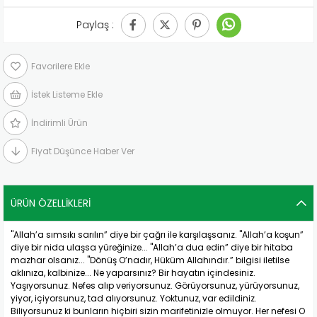
Paylaş :
Favorilere Ekle
İstek Listeme Ekle
İndirimli Ürün
Fiyat Düşünce Haber Ver
ÜRÜN ÖZELLIKLERI
"Allah’a sımsıkı sarılın” diye bir çağrı ile karşılaşsanız. "Allah’a koşun”
diye bir nida ulaşsa yüreğinize... "Allah’a dua edin” diye bir hitaba
mazhar olsanız... "Dönüş O’nadır, Hüküm Allahındır.” bilgisi iletilse
aklınıza, kalbinize... Ne yaparsınız? Bir hayatın içindesiniz.
Yaşıyorsunuz. Nefes alıp veriyorsunuz. Görüyorsunuz, yürüyorsunuz,
yiyor, içiyorsunuz, tad alıyorsunuz. Yoktunuz, var edildiniz.
Biliyorsunuz ki bunların hiçbiri sizin marifetinizle olmuyor. Her nefesi O