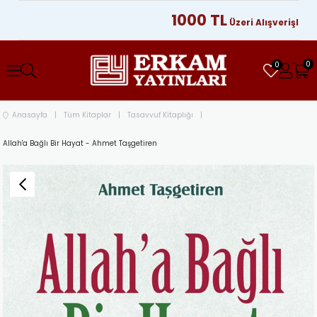
1000 TL
K
Üzeri Alışverişlerinizde
0
0
Anasayfa
Tüm Kitaplar
Tasavvuf Kitaplığı
Allah'a Bağlı Bir Hayat - Ahmet Taşgetiren