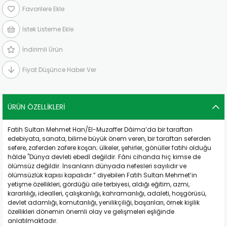
Favorilere Ekle
İstek Listeme Ekle
İndirimli Ürün
Fiyat Düşünce Haber Ver
ÜRÜN ÖZELLIKLERI
Fatih Sultan Mehmet Han/El-Muzaffer Dâima’da bir taraftan
edebiyata, sanata, bilime büyük önem veren, bir taraftan seferden
sefere, zaferden zafere koşan; ülkeler, şehirler, gönüller fatihi olduğu
hâlde "Dünya devleti ebedî değildir. Fâni cihanda hiç kimse de
ölümsüz değildir. İnsanların dünyada nefesleri sayılıdır ve
ölümsüzlük kapısı kapalıdır.” diyebilen Fatih Sultan Mehmet’in
yetişme özellikleri, gördüğü aile terbiyesi, aldığı eğitim, azmi,
kararlılığı, idealleri, çalışkanlığı, kahramanlığı, adaleti, hoşgörüsü,
devlet adamlığı, komutanlığı, yenilikçiliği, başarıları, örnek kişilik
özellikleri dönemin önemli olay ve gelişmeleri eşliğinde
anlatılmaktadır.