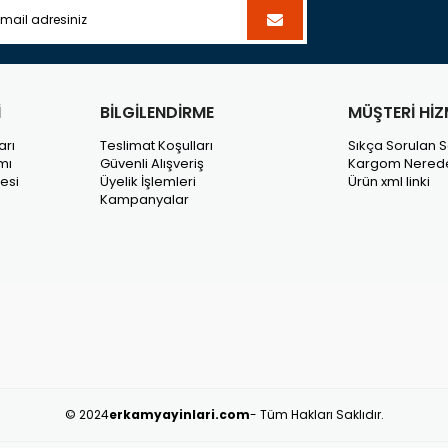
İ
BİLGİLENDİRME
MÜŞTERİ HİZ
arı
Teslimat Koşulları
Sıkça Sorulan S
mı
Güvenli Alışveriş
Kargom Nered
esi
Üyelik İşlemleri
Ürün xml linki
Kampanyalar
© 2024
erkamyayinlari.com
- Tüm Hakları Saklıdır.