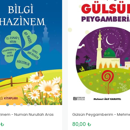
azinem - Numan Nurullah Aras
 ₺
80,00 ₺