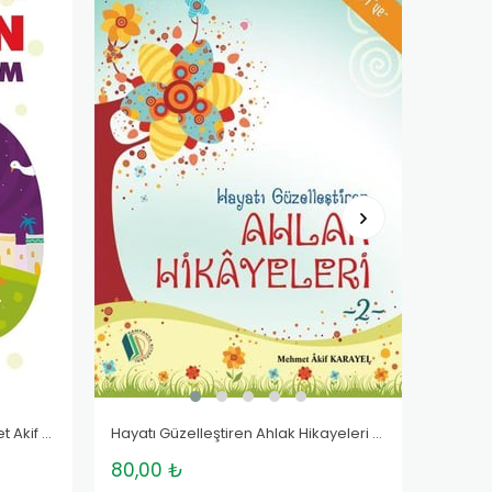
Gülsün Peygamberim - Mehmet Akif Karayel
Hayatı Güzelleştiren Ahlak Hikayeleri - 2 - Mehmet Akif Karayel
80,00 ₺
80,0