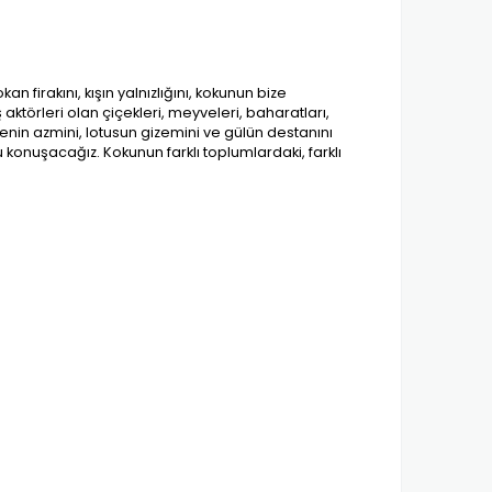
 firakını, kışın yalnızlığını, kokunun bize
ktörleri olan çiçekleri, meyveleri, baharatları,
lenin azmini, lotusun gizemini ve gülün destanını
onuşacağız. Kokunun farklı toplumlardaki, farklı