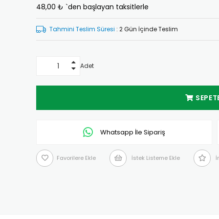
48,00 ₺
`den başlayan taksitlerle
İndirim
Tahmini Teslim Süresi
:
2 Gün İçinde Teslim
Adet
Whatsapp İle Sipariş
Favorilere Ekle
İstek Listeme Ekle
İ