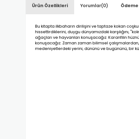
Ürün Özellikleri
Yorumlar
(0)
Ödeme 
Bu kitapta ilkbaharın dirilişini ve taptaze kokan coşk
hissettirdiklerini, duygu dünyamızdaki karşılığını, "
ağaçları ve hayvanları konuşacağız. Karanfilin hüznün
konuşacağız. Zaman zaman bilimsel çalışmalardan, tı
medeniyetlerdeki yerini, dününü ve bugününü, bir kü