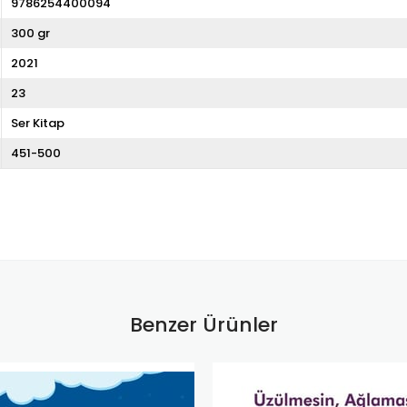
9786254400094
300 gr
2021
23
Ser Kitap
451-500
Benzer Ürünler