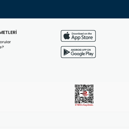
METLERİ
orular
e?