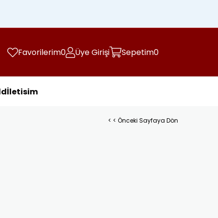
Kargo Ücretsiz
e
Favorilerim
0
Üye Girişi
Sepetim
0
ld
İletisim
< < Önceki Sayfaya Dön