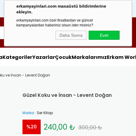
erkamyayinlari.com masaüstü bildirimlerine
1000 TL
Üzeri Alışverişlerinizd
ekleyin.
erkamyayinlari.com özel fırsatlardan ve güncel
kampanyalardan haberiniz olsun ister misiniz?
Daha Sonra
Evet
a
Kategoriler
Yazarlar
Çocuk
Markalarımız
Erkam Wor
ku ve İnsan - Levent Doğan
Güzel Koku ve İnsan - Levent Doğan
Marka
:
Ser Kitap
240,00 ₺
%
20
300,00 ₺