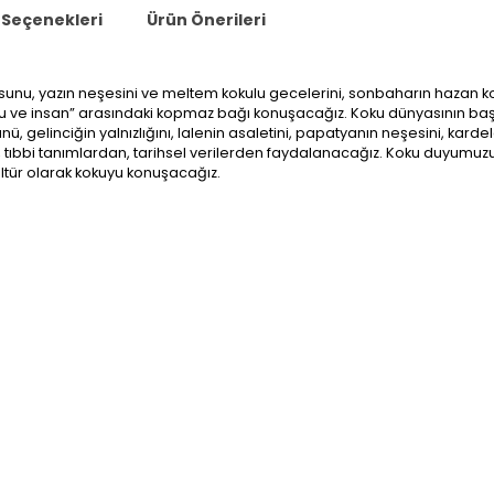
Seçenekleri
Ürün Önerileri
usunu, yazın neşesini ve meltem kokulu gecelerini, sonbaharın hazan kokan
koku ve insan” arasındaki kopmaz bağı konuşacağız. Koku dünyasının baş a
ü, gelinciğin yalnızlığını, lalenin asaletini, papatyanın neşesini, karde
bbi tanımlardan, tarihsel verilerden faydalanacağız. Koku duyumuzu k
ltür olarak kokuyu konuşacağız.