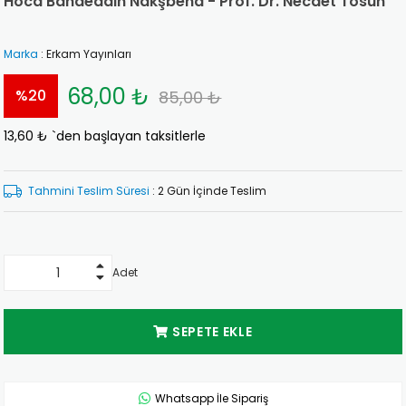
Hoca Bahaeddin Nakşbend - Prof. Dr. Necdet Tosun
Marka
:
Erkam Yayınları
68,00 ₺
%
20
85,00 ₺
13,60 ₺
`den başlayan taksitlerle
İndirim
Tahmini Teslim Süresi
:
2 Gün İçinde Teslim
Adet
Whatsapp İle Sipariş