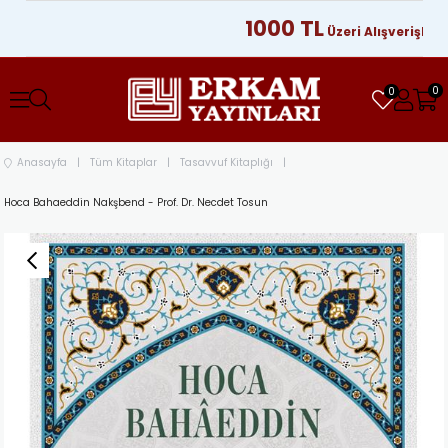
1000 TL
Üzeri Alışverişlerinizde
0
0
Anasayfa
Tüm Kitaplar
Tasavvuf Kitaplığı
Hoca Bahaeddin Nakşbend - Prof. Dr. Necdet Tosun