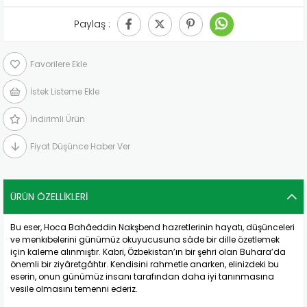
Paylaş :
Favorilere Ekle
İstek Listeme Ekle
İndirimli Ürün
Fiyat Düşünce Haber Ver
ÜRÜN ÖZELLIKLERI
Bu eser, Hoca Bahâeddin Nakşbend hazretlerinin hayatı, düşünceleri
ve menkıbelerini günümüz okuyucusuna sâde bir dille özetlemek
için kaleme alınmıştır. Kabri, Özbekistan’ın bir şehri olan Buhara’da
önemli bir ziyâretgâhtır. Kendisini rahmetle anarken, elinizdeki bu
eserin, onun günümüz insanı tarafından daha iyi tanınmasına
vesile olmasını temenni ederiz.