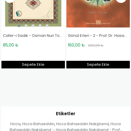
Gönül Erleri - 2 - Prof. Dr. Hasan Kamil Yılmaz
Hazreti Mevlâna - Osman Nuri Topbaş
200,00 ₺
85,00 ₺
 ₺
250,00 ₺
 Ekle
Sepete Ekle
Sepete 
Etiketler
Hoca
Hoca Bahaeddin
Hoca Bahaeddin Nakşbend
Hoca
,
,
,
Bahaeddin Nakşbend -
Hoca Bahaeddin Nakşbend - Prof.
,
,