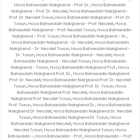
Hoca Bahaeddin Nakşbend - Prof. Dr.
Hoca Bahaeddin
,
Nakşbend - Prof. Dr. Necdet
Hoca Bahaeddin Nakşbend -
,
Prof. Dr. Necdet Tosun
Hoca Bahaeddin Nakşbend - Prof. Dr.
,
Tosun
Hoca Bahaeddin Nakşbend - Prof. Necdet
Hoca
,
,
Bahaeddin Nakşbend - Prof. Necdet Tosun
Hoca Bahaeddin
,
Nakşbend - Prof. Tosun
Hoca Bahaeddin Nakşbend - Dr.
,
,
Hoca Bahaeddin Nakşbend - Dr. Necdet
Hoca Bahaeddin
,
Nakşbend - Dr. Necdet Tosun
Hoca Bahaeddin Nakşbend -
,
Dr. Tosun
Hoca Bahaeddin Nakşbend - Necdet
Hoca
,
,
Bahaeddin Nakşbend - Necdet Tosun
Hoca Bahaeddin
,
Nakşbend - Tosun
Hoca Bahaeddin Nakşbend Prof.
Hoca
,
,
Bahaeddin Nakşbend Prof. Dr.
Hoca Bahaeddin Nakşbend
,
Prof. Dr. Necdet
Hoca Bahaeddin Nakşbend Prof. Dr. Necdet
,
Tosun
Hoca Bahaeddin Nakşbend Prof. Dr. Tosun
Hoca
,
,
Bahaeddin Nakşbend Prof. Necdet
Hoca Bahaeddin
,
Nakşbend Prof. Necdet Tosun
Hoca Bahaeddin Nakşbend
,
Prof. Tosun
Hoca Bahaeddin Nakşbend Dr.
Hoca Bahaeddin
,
,
Nakşbend Dr. Necdet
Hoca Bahaeddin Nakşbend Dr. Necdet
,
Tosun
Hoca Bahaeddin Nakşbend Dr. Tosun
Hoca
,
,
Bahaeddin Nakşbend Necdet
Hoca Bahaeddin Nakşbend
,
Necdet Tosun
Hoca Bahaeddin Nakşbend Tosun
Hoca
,
,
Bahaeddin -
Hoca Bahaeddin - Prof.
Hoca Bahaeddin - Prof.
,
,