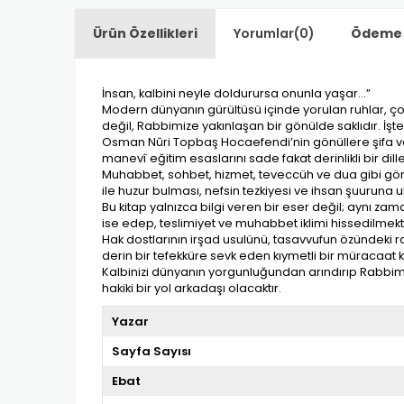
Ürün Özellikleri
Yorumlar
(0)
Ödeme 
İnsan, kalbini neyle doldurursa onunla yaşar…”
Modern dünyanın gürültüsü içinde yorulan ruhlar, ço
değil, Rabbimize yakınlaşan bir gönülde saklıdır. İşt
Osman Nûri Topbaş Hocaefendi’nin gönüllere şifa veren
manevî eğitim esaslarını sade fakat derinlikli bir dille
Muhabbet, sohbet, hizmet, teveccüh ve dua gibi gönül 
ile huzur bulması, nefsin tezkiyesi ve ihsan şuuruna
Bu kitap yalnızca bilgi veren bir eser değil; aynı 
ise edep, teslimiyet ve muhabbet iklimi hissedilmekt
Hak dostlarının irşad usulünü, tasavvufun özündeki r
derin bir tefekküre sevk eden kıymetli bir müracaat 
Kalbinizi dünyanın yorgunluğundan arındırıp Rabbimiz
hakiki bir yol arkadaşı olacaktır.
Yazar
Sayfa Sayısı
Ebat