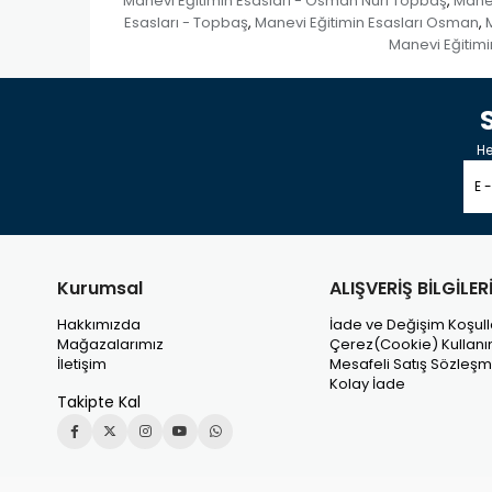
Manevi Eğitimin Esasları - Osman Nuri Topbaş
Manev
,
Esasları - Topbaş
Manevi Eğitimin Esasları Osman
,
,
Manevi Eğitimin
He
Kurumsal
ALIŞVERİŞ BİLGİLER
Hakkımızda
İade ve Değişim Koşull
Mağazalarımız
Çerez(Cookie) Kullanı
İletişim
Mesafeli Satış Sözleşm
Kolay İade
Takipte Kal