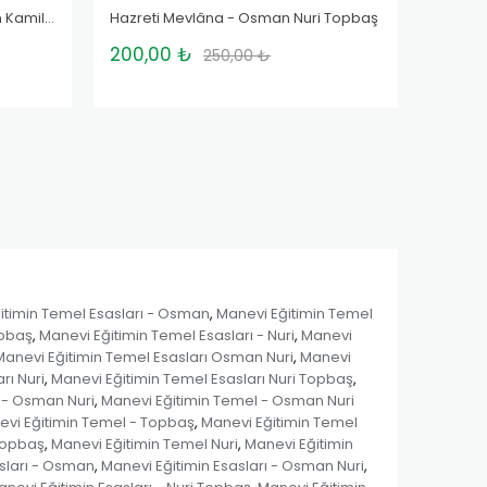
Gönül Erleri - 2 - Prof. Dr. Hasan Kamil Yılmaz
Hazreti Mevlâna - Osman Nuri Topbaş
Halid-
200,00 ₺
85,00
250,00 ₺
itimin Temel Esasları - Osman
Manevi Eğitimin Temel
,
opbaş
Manevi Eğitimin Temel Esasları - Nuri
Manevi
,
,
Manevi Eğitimin Temel Esasları Osman Nuri
Manevi
,
rı Nuri
Manevi Eğitimin Temel Esasları Nuri Topbaş
,
,
 - Osman Nuri
Manevi Eğitimin Temel - Osman Nuri
,
vi Eğitimin Temel - Topbaş
Manevi Eğitimin Temel
,
Topbaş
Manevi Eğitimin Temel Nuri
Manevi Eğitimin
,
,
asları - Osman
Manevi Eğitimin Esasları - Osman Nuri
,
,