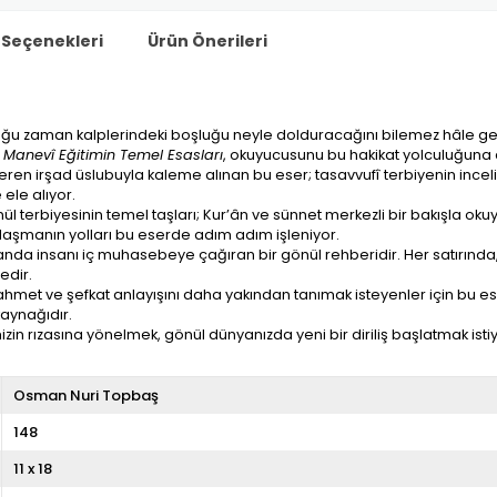
Seçenekleri
Ürün Önerileri
ğu zaman kalplerindeki boşluğu neyle dolduracağını bilemez hâle gelir.
e
Manevî Eğitimin Temel Esasları
, okuyucusunu bu hakikat yolculuğuna 
 irşad üslubuyla kaleme alınan bu eser; tasavvufî terbiyenin incelikler
 ele alıyor.
terbiyesinin temel taşları; Kur’ân ve sünnet merkezli bir bakışla okuy
 ulaşmanın yolları bu eserde adım adım işleniyor.
zamanda insanı iç muhasebeye çağıran bir gönül rehberidir. Her satırın
edir.
ahmet ve şefkat anlayışını daha yakından tanımak isteyenler için bu e
kaynağıdır.
in rızasına yönelmek, gönül dünyanızda yeni bir diriliş başlatmak isti
Osman Nuri Topbaş
148
11 x 18