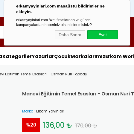
erkamyayinlari.com masaüstü bildirimlerine
1000 TL
Üzeri Alışverişlerinizde
ekleyin.
erkamyayinlari.com özel fırsatlardan ve güncel
kampanyalardan haberiniz olsun ister misiniz?
Daha Sonra
Evet
a
Kategoriler
Yazarlar
Çocuk
Markalarımız
Erkam Wor
vi Eğitimin Temel Esasları - Osman Nuri Topbaş
Manevi Eğitimin Temel Esasları - Osman Nuri
Marka
:
Erkam Yayınları
136,00 ₺
%
20
170,00 ₺