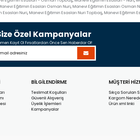
i Eğitimin Esasları - Osman Topbaş
Manevi Eğitimin Esasları - Nuri
Ma
,
,
Manevi Eğitimin Esasları Osman Nuri
Manevi Eğitimin Esasları Osman 
,
 Esasları Nuri
Manevi Eğitimin Esasları Nuri Topbaş
Manevi Eğitimin E
,
,
Size Özel Kampanyalar
men Kayıt Ol Fırsatlardan Önce Sen Haberdar Ol!
İ
BİLGİLENDİRME
MÜŞTERİ HİZ
arı
Teslimat Koşulları
Sıkça Sorulan S
mı
Güvenli Alışveriş
Kargom Nered
esi
Üyelik İşlemleri
Ürün xml linki
Kampanyalar