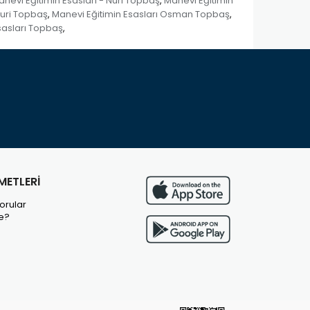
nevi Eğitimin Esasları - Nuri Topbaş
Manevi Eğitimin
,
Nuri Topbaş
Manevi Eğitimin Esasları Osman Topbaş
,
,
sasları Topbaş
,
METLERİ
orular
e?