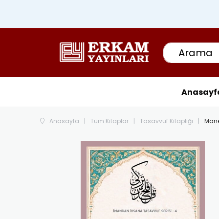
Anasayf
Anasayfa
Tüm Kitaplar
Tasavvuf Kitaplığı
Mane