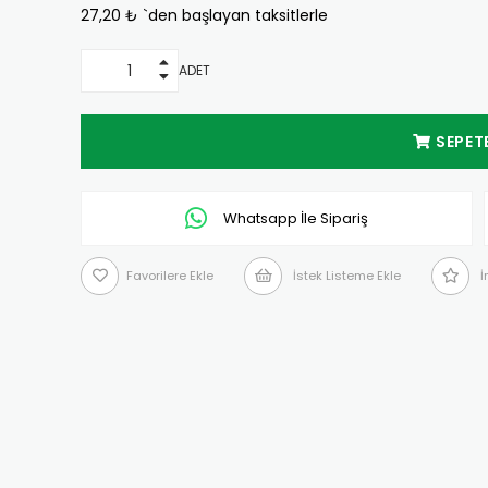
27,20 ₺
`den başlayan taksitlerle
İndirim
ADET
Whatsapp İle Sipariş
Favorilere Ekle
İstek Listeme Ekle
İ