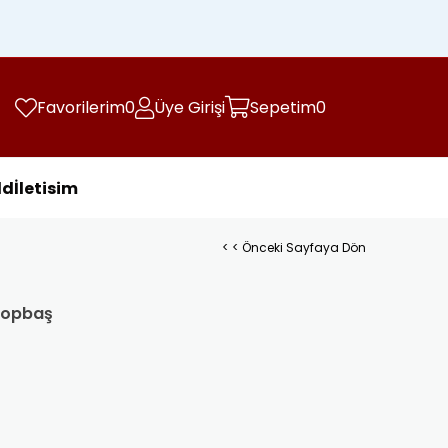
Kargo Ücretsiz
Favorilerim
0
Üye Girişi
Sepetim
0
ld
İletisim
< < Önceki Sayfaya Dön
 Topbaş