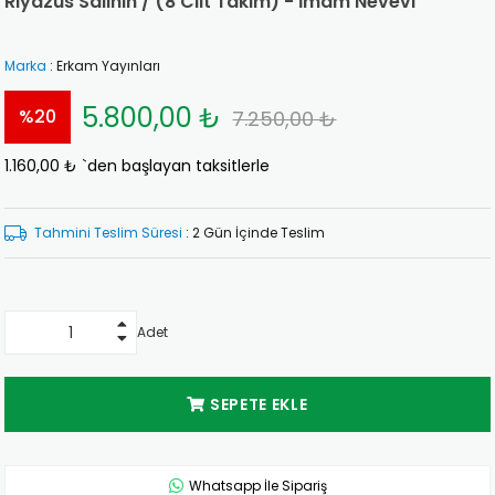
Riyazüs Salihin / (8 Cilt Takım) - İmam Nevevi
Marka
:
Erkam Yayınları
5.800,00 ₺
%
20
7.250,00 ₺
1.160,00 ₺
`den başlayan taksitlerle
İndirim
Tahmini Teslim Süresi
:
2 Gün İçinde Teslim
Adet
Whatsapp İle Sipariş