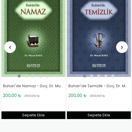
Buhari'de Namaz - Doç. Dr. Murat Kaya
Buhari'de Temizlik - Doç. Dr. Murat Kaya
00,00 ₺
200,00 ₺
36
250,00 ₺
250,00 ₺
Sepete Ekle
Sepete Ekle