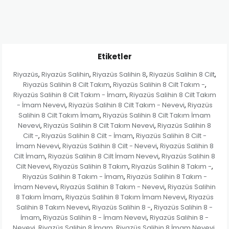
Etiketler
Riyazüs
Riyazüs Salihin
Riyazüs Salihin 8
Riyazüs Salihin 8 Cilt
,
,
,
,
Riyazüs Salihin 8 Cilt Takım
Riyazüs Salihin 8 Cilt Takım -
,
,
Riyazüs Salihin 8 Cilt Takım - İmam
Riyazüs Salihin 8 Cilt Takım
,
- İmam Nevevi
Riyazüs Salihin 8 Cilt Takım - Nevevi
Riyazüs
,
,
Salihin 8 Cilt Takım İmam
Riyazüs Salihin 8 Cilt Takım İmam
,
Nevevi
Riyazüs Salihin 8 Cilt Takım Nevevi
Riyazüs Salihin 8
,
,
Cilt -
Riyazüs Salihin 8 Cilt - İmam
Riyazüs Salihin 8 Cilt -
,
,
İmam Nevevi
Riyazüs Salihin 8 Cilt - Nevevi
Riyazüs Salihin 8
,
,
Cilt İmam
Riyazüs Salihin 8 Cilt İmam Nevevi
Riyazüs Salihin 8
,
,
Cilt Nevevi
Riyazüs Salihin 8 Takım
Riyazüs Salihin 8 Takım -
,
,
,
Riyazüs Salihin 8 Takım - İmam
Riyazüs Salihin 8 Takım -
,
İmam Nevevi
Riyazüs Salihin 8 Takım - Nevevi
Riyazüs Salihin
,
,
8 Takım İmam
Riyazüs Salihin 8 Takım İmam Nevevi
Riyazüs
,
,
Salihin 8 Takım Nevevi
Riyazüs Salihin 8 -
Riyazüs Salihin 8 -
,
,
İmam
Riyazüs Salihin 8 - İmam Nevevi
Riyazüs Salihin 8 -
,
,
Nevevi
Riyazüs Salihin 8 İmam
Riyazüs Salihin 8 İmam Nevevi
,
,
,