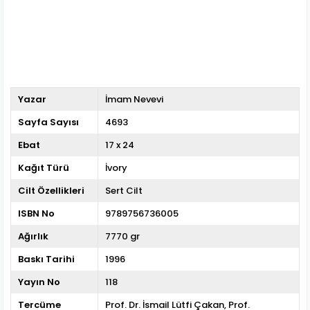
Yazar
İmam Nevevi
Sayfa Sayısı
4693
Ebat
17 x 24
Kağıt Türü
İvory
Cilt Özellikleri
Sert Cilt
ISBN No
9789756736005
Ağırlık
7770 gr
Baskı Tarihi
1996
Yayın No
118
Tercüme
Prof. Dr. İsmail Lütfi Çakan
Prof.