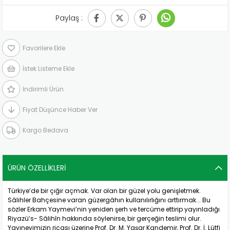
Paylaş :
Favorilere Ekle
İstek Listeme Ekle
İndirimli Ürün
Fiyat Düşünce Haber Ver
Kargo Bedava
ÜRÜN ÖZELLIKLERI
Türkiye’de bir çığır açmak. Var olan bir güzel yolu genişletmek.
Sâlihler Bahçesine varan güzergâhın kullanılırlığını arttırmak... Bu
sözler Erkam Yaymevi’nin yeniden şerh ve tercüme ettirip yayınladığı
Riyazü’s- Sâlihîn hakkında söylenirse, bir gerçeğin teslimi olur.
Yayınevimizin ricası üzerine Prof. Dr. M. Yaşar Kandemir, Prof. Dr. İ. Lütfi