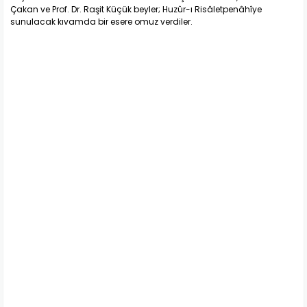
Çakan ve Prof. Dr. Raşit Küçük beyler; Huzûr-ı Risâletpenâhîye
sunulacak kıvamda bir esere omuz verdiler.