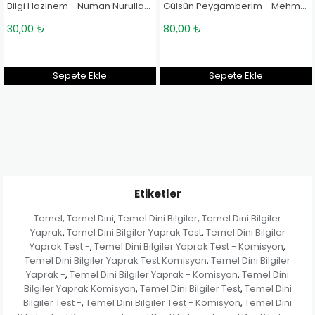
gi Hazinem - Numan Nurullah Aras
Gülsün Peygamberim - Mehmet Akif Karayel
Hayatı Güzelleştiren Ahlak Hikayeleri - 2 - Mehmet Akif Karayel
80,00 ₺
80,00 ₺
Sepete Ekle
Sepete Ekle
Etiketler
Temel
Temel Dini
Temel Dini Bilgiler
Temel Dini Bilgiler
,
,
,
Yaprak
Temel Dini Bilgiler Yaprak Test
Temel Dini Bilgiler
,
,
Yaprak Test -
Temel Dini Bilgiler Yaprak Test - Komisyon
,
,
Temel Dini Bilgiler Yaprak Test Komisyon
Temel Dini Bilgiler
,
Yaprak -
Temel Dini Bilgiler Yaprak - Komisyon
Temel Dini
,
,
Bilgiler Yaprak Komisyon
Temel Dini Bilgiler Test
Temel Dini
,
,
Bilgiler Test -
Temel Dini Bilgiler Test - Komisyon
Temel Dini
,
,