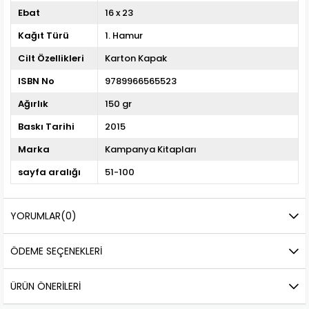
Ebat
16 x 23
Kağıt Türü
1. Hamur
Cilt Özellikleri
Karton Kapak
ISBN No
9789966565523
Ağırlık
150 gr
Baskı Tarihi
2015
Marka
Kampanya Kitapları
sayfa aralığı
51-100
YORUMLAR
(0)
ÖDEME SEÇENEKLERI
ÜRÜN ÖNERILERI