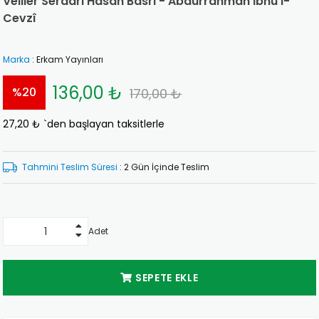
Veliler Serdarı Hasan Basri - Abdurrahman İbnu'l-
Cevzî
Marka
:
Erkam Yayınları
136,00 ₺
%
20
170,00 ₺
27,20 ₺
`den başlayan taksitlerle
İndirim
Tahmini Teslim Süresi
:
2 Gün İçinde Teslim
Adet