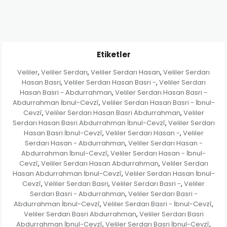
Etiketler
Veliler
Veliler Serdarı
Veliler Serdarı Hasan
Veliler Serdarı
,
,
,
Hasan Basri
Veliler Serdarı Hasan Basri -
Veliler Serdarı
,
,
Hasan Basri - Abdurrahman
Veliler Serdarı Hasan Basri -
,
Abdurrahman İbnul-Cevzî
Veliler Serdarı Hasan Basri - İbnul-
,
Cevzî
Veliler Serdarı Hasan Basri Abdurrahman
Veliler
,
,
Serdarı Hasan Basri Abdurrahman İbnul-Cevzî
Veliler Serdarı
,
Hasan Basri İbnul-Cevzî
Veliler Serdarı Hasan -
Veliler
,
,
Serdarı Hasan - Abdurrahman
Veliler Serdarı Hasan -
,
Abdurrahman İbnul-Cevzî
Veliler Serdarı Hasan - İbnul-
,
Cevzî
Veliler Serdarı Hasan Abdurrahman
Veliler Serdarı
,
,
Hasan Abdurrahman İbnul-Cevzî
Veliler Serdarı Hasan İbnul-
,
Cevzî
Veliler Serdarı Basri
Veliler Serdarı Basri -
Veliler
,
,
,
Serdarı Basri - Abdurrahman
Veliler Serdarı Basri -
,
Abdurrahman İbnul-Cevzî
Veliler Serdarı Basri - İbnul-Cevzî
,
,
Veliler Serdarı Basri Abdurrahman
Veliler Serdarı Basri
,
Abdurrahman İbnul-Cevzî
Veliler Serdarı Basri İbnul-Cevzî
,
,