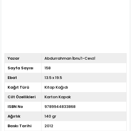
Yazar
Abdurrahman İbnu'l-Cevzî
Sayfa Sayısı
158
Ebat
13.5 x 19.5
Kağıt Türü
Kitap Kağıdı
Cilt Özellikleri
Karton Kapak
ISBN No
9789944833868
Ağırlık
140 gr
Baskı Tarihi
2012