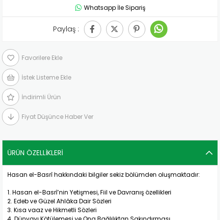
Whatsapp İle Sipariş
Paylaş :
Favorilere Ekle
İstek Listeme Ekle
İndirimli Ürün
Fiyat Düşünce Haber Ver
ÜRÜN ÖZELLIKLERI
Hasan el-Basrî hakkındaki bilgiler sekiz bölümden oluşmaktadır:
1. Hasan el-Basrî’nin Yetişmesi, Fiil ve Davranış özellikleri
2. Edeb ve Güzel Ahlâka Dair Sözleri
3. Kısa vaaz ve Hikmetli Sözleri
4. Dünyayı Kötülemesi ve Ona Bağlılıktan Sakındırması