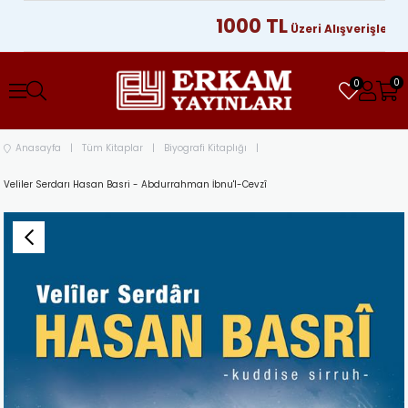
1000 TL
Üzeri Alışverişlerinizde
0
0
Anasayfa
Tüm Kitaplar
Biyografi Kitaplığı
Veliler Serdarı Hasan Basri - Abdurrahman İbnu'l-Cevzî